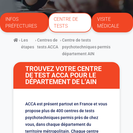
INFOS
CENTRE DE
VISITE
PRÉFECTURES
TESTS
MÉDICALE
›
Les
›
Centres de
›
Centre de tests
étapes
tests ACCA
psychotechniques permis
département AIN
TROUVEZ VOTRE CENTRE
DE TEST ACCA POUR LE
DÉPARTEMENT DE L’AIN
ACCA est présent partout en France et vous
propose plus de 400 centres de tests
psychotechniques permis près de chez
vous, dans chaque département du
territoire métropolitain. Chaque centre