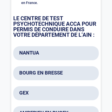
en France.
LE CENTRE DE TEST
PSYCHOTECHNIQUE ACCA POUR
PERMIS DE CONDUIRE DANS
VOTRE DÉPARTEMENT DE L’AIN :
NANTUA
ACCA
04 74 02 31 61
BOURG EN BRESSE
9h00-16h15
17 rue de l’hôtel de ville
ACCA
01130 NANTUA
04 74 02 31 61
GEX
rdv-test@acca-evaluation.com
4 avenue du Champs de Foire
ACCA
01000 BOURG EN BRESSE
04 74 02 31 61