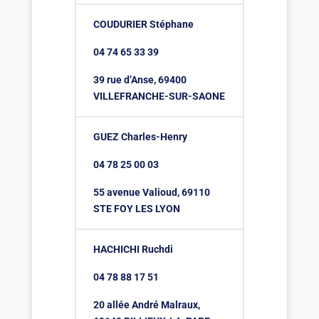
COUDURIER Stéphane
04 74 65 33 39
39 rue d’Anse, 69400
VILLEFRANCHE-SUR-SAONE
GUEZ Charles-Henry
04 78 25 00 03
55 avenue Valioud, 69110
STE FOY LES LYON
HACHICHI Ruchdi
04 78 88 17 51
20 allée André Malraux,