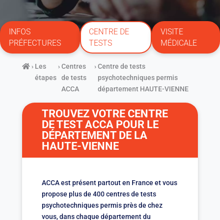
INFOS
CENTRE DE
VISITE
PRÉFECTURES
TESTS
MÉDICALE
›
Les
›
Centres
›
Centre de tests
étapes
de tests
psychotechniques permis
ACCA
département HAUTE-VIENNE
TROUVEZ VOTRE CENTRE
DE TEST ACCA POUR LE
DÉPARTEMENT DE LA
HAUTE-VIENNE
ACCA est présent partout en France et vous
propose plus de 400 centres de tests
psychotechniques permis près de chez
vous, dans chaque département du