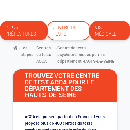
INFOS
CENTRE DE
VISITE
PRÉFECTURES
TESTS
MÉDICALE
›
Les
›
Centres
›
Centre de tests
étapes
de tests
psychotechniques permis
ACCA
département HAUTS-DE-SEINE
TROUVEZ VOTRE CENTRE
DE TEST ACCA POUR LE
DÉPARTEMENT DES
HAUTS-DE-SEINE
ACCA est présent partout en France et vous
propose plus de 400 centres de tests