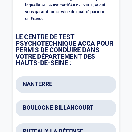
laquelle ACCA est certifiée ISO 9001, et qui
vous garantit un service de qualité partout
en France.
LE CENTRE DE TEST
PSYCHOTECHNIQUE ACCA POUR
PERMIS DE CONDUIRE DANS
VOTRE DÉPARTEMENT DES
HAUTS-DE-SEINE :
NANTERRE
ACCA
04 74 02 31 61
BOULOGNE BILLANCOURT
9h00-16h15
14 rue du Port
ACCA
92000 NANTERRE
04 74 02 31 61
PUTEAUX LA DÉFENSE