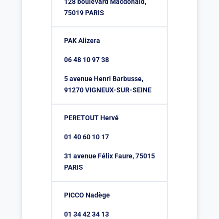
128 boulevard Macdonald,
75019 PARIS
PAK Alizera
06 48 10 97 38
5 avenue Henri Barbusse,
91270 VIGNEUX-SUR-SEINE
PERETOUT Hervé
01 40 60 10 17
31 avenue Félix Faure, 75015
PARIS
PICCO Nadège
01 34 42 34 13