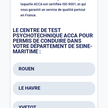
laquelle ACCA est certifiée ISO 9001, et qui
vous garantit un service de qualité partout
en France.
LE CENTRE DE TEST
PSYCHOTECHNIQUE ACCA POUR
PERMIS DE CONDUIRE DANS
VOTRE DÉPARTEMENT DE SEINE-
MARITIME :
ROUEN
ACCA
04 74 02 31 61
LE HAVRE
9h00-16h15
Immeuble le challenger – 3 rue du Four
ACCA
76100 ROUEN
04 74 02 31 61
YVETOT