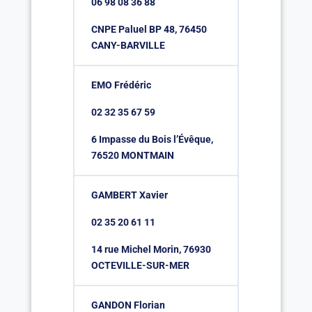
06 98 08 36 88
CNPE Paluel BP 48, 76450
CANY-BARVILLE
EMO Frédéric
02 32 35 67 59
6 Impasse du Bois l’Évêque,
76520 MONTMAIN
GAMBERT Xavier
02 35 20 61 11
14 rue Michel Morin, 76930
OCTEVILLE-SUR-MER
GANDON Florian