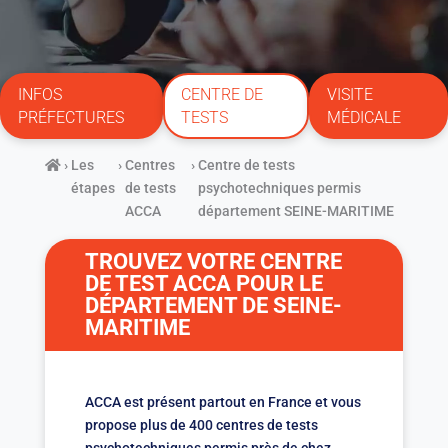
INFOS
CENTRE DE
VISITE
PRÉFECTURES
TESTS
MÉDICALE
›
Les
›
Centres
›
Centre de tests
étapes
de tests
psychotechniques permis
ACCA
département SEINE-MARITIME
TROUVEZ VOTRE CENTRE
DE TEST ACCA POUR LE
DÉPARTEMENT DE SEINE-
MARITIME
ACCA est présent partout en France et vous
propose plus de 400 centres de tests