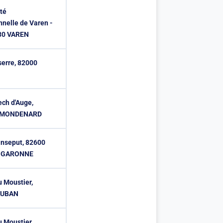
té
nnelle de Varen -
330 VAREN
serre, 82000
ech d'Auge,
S MONDENARD
nseput, 82600
-GARONNE
u Moustier,
AUBAN
u Moustier,