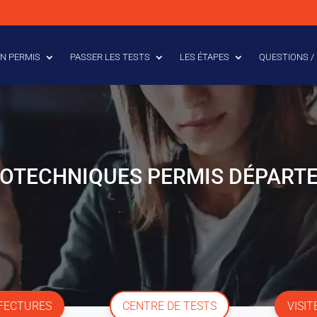
N PERMIS
PASSER LES TESTS
LES ÉTAPES
QUESTIONS /
HOTECHNIQUES PERMIS DÉPART
ÉFECTURES
CENTRE DE TESTS
VISIT