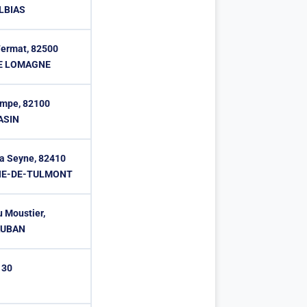
ALBIAS
Fermat, 82500
E LOMAGNE
rompe, 82100
ASIN
la Seyne, 82410
NE-DE-TULMONT
u Moustier,
AUBAN
130
E