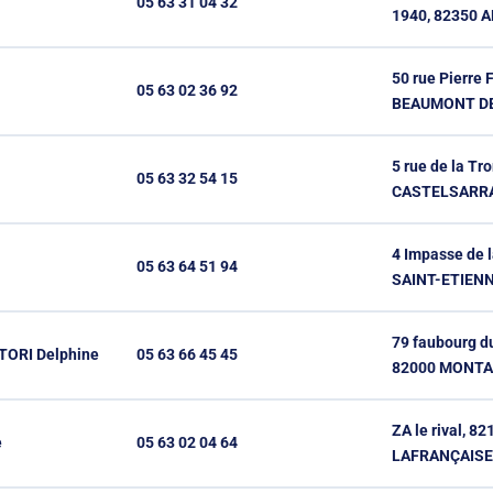
05 63 31 04 32
1940, 82350 
50 rue Pierre 
05 63 02 36 92
BEAUMONT D
5 rue de la T
05 63 32 54 15
CASTELSARR
4 Impasse de 
05 63 64 51 94
SAINT-ETIEN
79 faubourg d
ORI Delphine
05 63 66 45 45
82000 MONT
ZA le rival, 82
e
05 63 02 04 64
LAFRANÇAIS