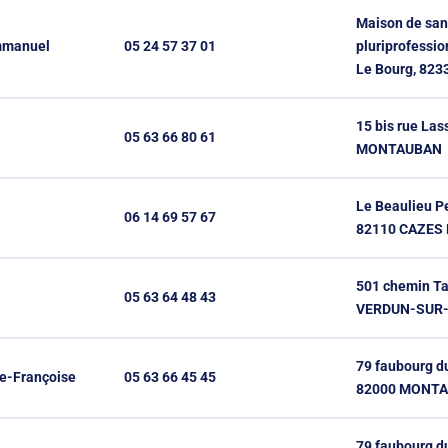
Maison de san
mmanuel
05 24 57 37 01
pluriprofessio
Le Bourg, 82
15 bis rue Las
05 63 66 80 61
MONTAUBAN
Le Beaulieu P
06 14 69 57 67
82110 CAZE
501 chemin Ta
05 63 64 48 43
VERDUN-SUR
79 faubourg d
e-Françoise
05 63 66 45 45
82000 MONT
79 faubourg d