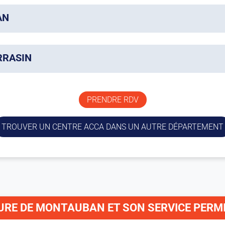
AN
RRASIN
llenouvelle
BAN
PRENDRE RDV
evaluation.com
TROUVER UN CENTRE ACCA DANS UN AUTRE DÉPARTEMENT
 A62 – Lieu dit Marches
ARRASIN
RE DE MONTAUBAN ET SON SERVICE PERMI