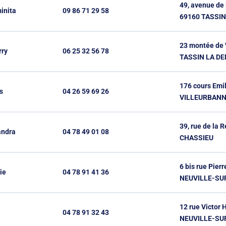
49, avenue de 
inita
09 86 71 29 58
69160 TASSI
23 montée de 
rry
06 25 32 56 78
TASSIN LA D
176 cours Emi
s
04 26 59 69 26
VILLEURBAN
39, rue de la 
ndra
04 78 49 01 08
CHASSIEU
6 bis rue Pier
ie
04 78 91 41 36
NEUVILLE-SU
12 rue Victor 
04 78 91 32 43
NEUVILLE-SU