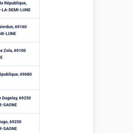
la République,
N-LA-DEMI-LUNE
Verdun, 69160
EMI-LUNE
le Zola, 69100
NE
République, 69680
re Dugelay, 69250
R-SAONE
Hugo, 69250
R-SAONE