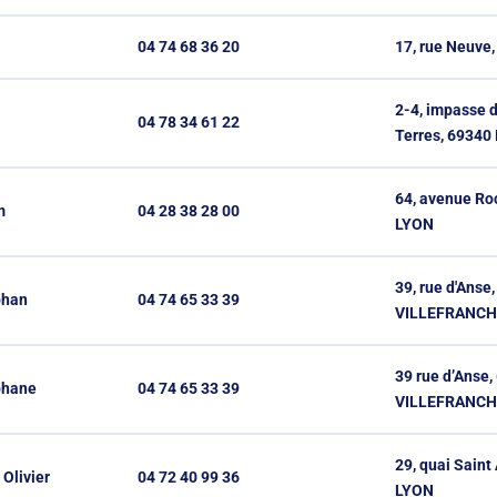
04 74 68 36 20
17, rue Neuve
2-4, impasse 
04 78 34 61 22
Terres, 6934
64, avenue Roc
m
04 28 38 28 00
LYON
39, rue d'Anse
phan
04 74 65 33 39
VILLEFRANC
39 rue d’Anse,
phane
04 74 65 33 39
VILLEFRANC
29, quai Saint
livier
04 72 40 99 36
LYON