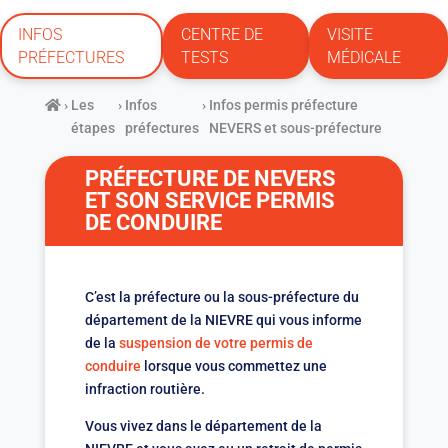
INFOS
CENTRE DE
VISITE
PRÉFECTURES
TESTS
MÉDICALE
›
Les
›
Infos
›
Infos permis préfecture
étapes
préfectures
NEVERS et sous-préfecture
PRÉFECTURE DE NEVERS
ET SON SERVICE PERMIS
DE CONDUIRE
C’est la préfecture ou la sous-préfecture du
département de la NIEVRE qui vous informe
de la
suspension de votre permis de
conduire
lorsque vous commettez une
infraction routière.
Vous vivez dans le département de la