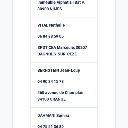
Immeuble Alphatis I Bât A,
30900 NÎMES
VITAL Nathalie
06 84 83 59 05
SPST CEA Marcoule, 30207
BAGNOLS-SUR-CÈZE
BERNSTEIN Jean-Loup
04 90 34 15 73
460 avenue de Champlain,
84100 ORANGE
DAHMANI Samira
04 75 51 36 89