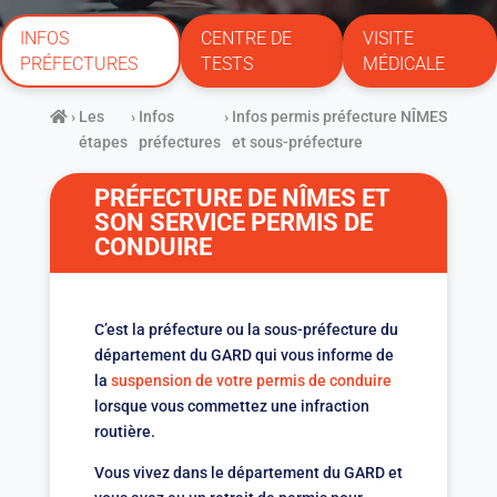
INFOS
CENTRE DE
VISITE
PRÉFECTURES
TESTS
MÉDICALE
›
Les
›
Infos
›
Infos permis préfecture NÎMES
étapes
préfectures
et sous-préfecture
PRÉFECTURE DE NÎMES ET
SON SERVICE PERMIS DE
CONDUIRE
C’est la préfecture ou la sous-préfecture du
département du GARD qui vous informe de
la
suspension de votre permis de conduire
lorsque vous commettez une infraction
routière.
Vous vivez dans le département du GARD et