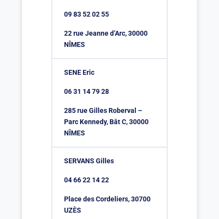
09 83 52 02 55
22 rue Jeanne d’Arc, 30000
NÎMES
SENE Eric
06 31 14 79 28
285 rue Gilles Roberval –
Parc Kennedy, Bât C, 30000
NÎMES
SERVANS Gilles
04 66 22 14 22
Place des Cordeliers, 30700
UZÈS