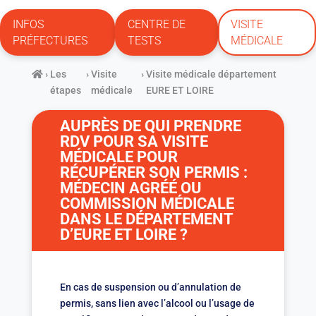
INFOS
CENTRE DE
VISITE
PRÉFECTURES
TESTS
MÉDICALE
›
Les
›
Visite
›
Visite médicale département
étapes
médicale
EURE ET LOIRE
AUPRÈS DE QUI PRENDRE
RDV POUR SA VISITE
MÉDICALE POUR
RÉCUPÉRER SON PERMIS :
MÉDECIN AGRÉÉ OU
COMMISSION MÉDICALE
DANS LE DÉPARTEMENT
D’EURE ET LOIRE ?
En cas de suspension ou d’annulation de
permis, sans lien avec l’alcool ou l’usage de