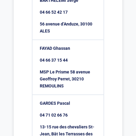
BARTHELEMI Serge
04 66 52 42 17
56 avenue d’Anduze, 30100
ALES
FAYAD Ghassan
04 66 37 15 44
MSP Le Prisme 58 avenue
Geoffroy Perret, 30210
REMOULINS
GARDES Pascal
04 71 02 66 76
13-15 rue des chevaliers St-
Jean, Bât les Terrasses des