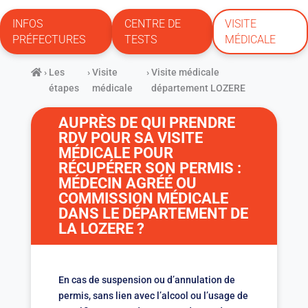
INFOS
CENTRE DE
VISITE
PRÉFECTURES
TESTS
MÉDICALE
›
Les
›
Visite
›
Visite médicale
étapes
médicale
département LOZERE
AUPRÈS DE QUI PRENDRE
RDV POUR SA VISITE
MÉDICALE POUR
RÉCUPÉRER SON PERMIS :
MÉDECIN AGRÉÉ OU
COMMISSION MÉDICALE
DANS LE DÉPARTEMENT DE
LA LOZERE ?
En cas de suspension ou d’annulation de
permis, sans lien avec l’alcool ou l’usage de