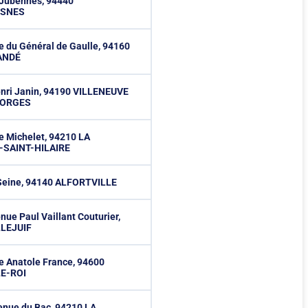
 Jubennes, 94440
ESNES
e du Général de Gaulle, 94160
ANDÉ
enri Janin, 94190 VILLENEUVE
EORGES
e Michelet, 94210 LA
SAINT-HILAIRE
 Seine, 94140 ALFORTVILLE
nue Paul Vaillant Couturier,
LLEJUIF
e Anatole France, 94600
E-ROI
enue du Bac, 94210 LA