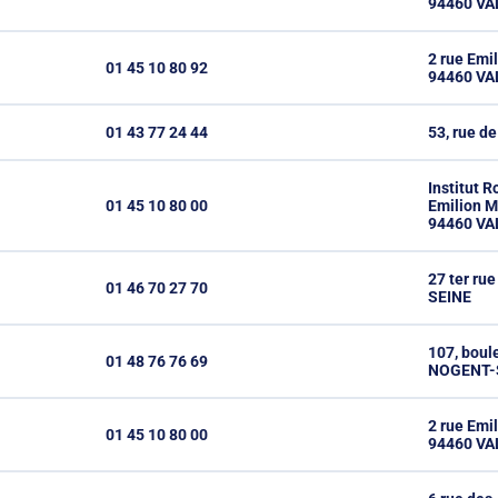
94460 V
2 rue Emi
01 45 10 80 92
94460 V
01 43 77 24 44
53, rue d
Institut R
01 45 10 80 00
Emilion M
94460 V
27 ter ru
01 46 70 27 70
SEINE
107, boul
01 48 76 76 69
NOGENT-
2 rue Emi
01 45 10 80 00
94460 V