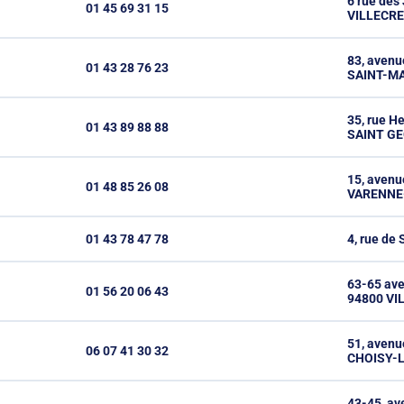
6 rue des
01 45 69 31 15
VILLECR
83, avenu
01 43 28 76 23
SAINT-M
35, rue H
01 43 89 88 88
SAINT G
15, avenu
01 48 85 26 08
VARENNE-
01 43 78 47 78
4, rue de
63-65 ave
01 56 20 06 43
94800 VI
51, avenu
06 07 41 30 32
CHOISY-L
43-45, av