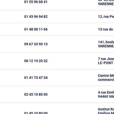
01 55 96 68 41
VARENNE-
01 43 96 94 82
12, rue P
01 48 08 11 66
13 rue de
141, boul
09 67 33 90 13
VARENNE-
7 rue Je
06 12 19 20 32
LE-PONT
Centre Mé
01 41 73 47 34
commercia
4 rue Emi
02 45 10 80 00
94460 V
Institut R
01 45 10 80 00
Emilion M