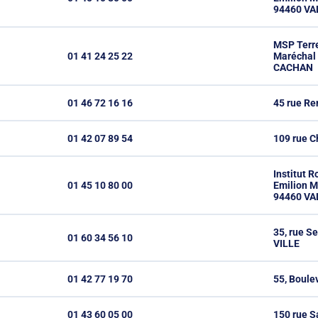
94460 V
MSP Terre
01 41 24 25 22
Maréchal 
CACHAN
01 46 72 16 16
45 rue R
01 42 07 89 54
109 rue C
Institut R
01 45 10 80 00
Emilion M
94460 V
35, rue 
01 60 34 56 10
VILLE
01 42 77 19 70
55, Boule
01 43 60 05 00
150 rue 