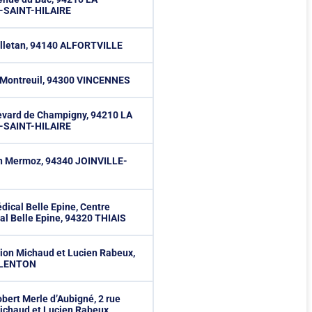
SAINT-HILAIRE
elletan, 94140 ALFORTVILLE
 Montreuil, 94300 VINCENNES
evard de Champigny, 94210 LA
SAINT-HILAIRE
an Mermoz, 94340 JOINVILLE-
dical Belle Epine, Centre
l Belle Epine, 94320 THIAIS
lion Michaud et Lucien Rabeux,
ALENTON
obert Merle d’Aubigné, 2 rue
ichaud et Lucien Rabeux,