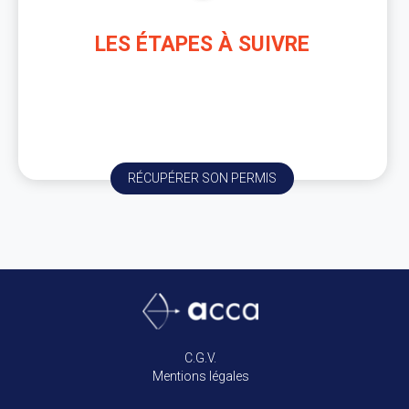
LES ÉTAPES À SUIVRE
Renseignez-vous sur la suite des étapes à venir :
que type de visite médicale, pièces à fournir,
découlement de la visite, etc…
RÉCUPÉRER SON PERMIS
C.G.V.
Mentions légales