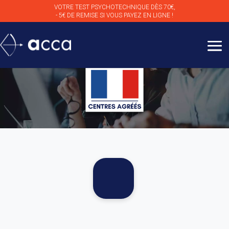
VOTRE TEST PSYCHOTECHNIQUE DÈS 70€,
- 5€ DE REMISE SI VOUS PAYEZ EN LIGNE !