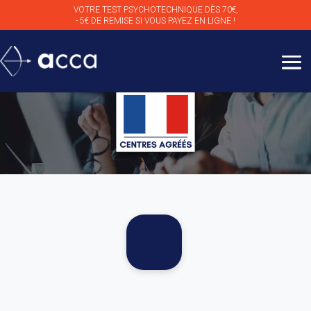
VOTRE TEST PSYCHOTECHNIQUE DÈS 70€,
- 5€ DE REMISE SI VOUS PAYEZ EN LIGNE !