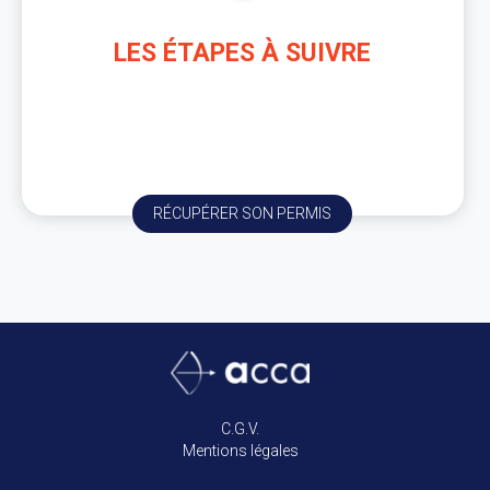
LES ÉTAPES À SUIVRE
Renseignez-vous sur la suite des étapes à venir :
que type de visite médicale, pièces à fournir,
découlement de la visite, etc…
RÉCUPÉRER SON PERMIS
C.G.V.
Mentions légales